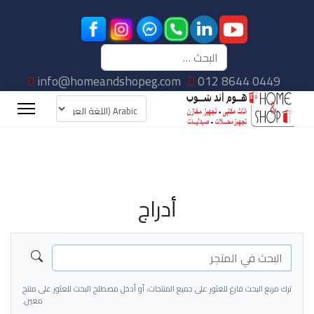
البحث
info@homeandshopeg.com
012 8644 0449
أدراج
ترك مربع البحث فارغ للعثور على جميع المنتجات، أو أدخل مصطلح البحث للعثور على منتج
معين.