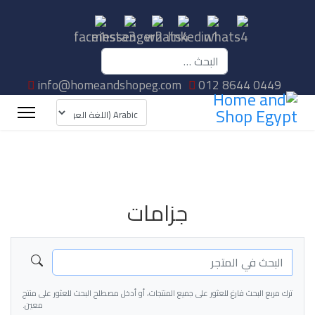
البحث
info@homeandshopeg.com
012 8644 0449
جزامات
ترك مربع البحث فارغ للعثور على جميع المنتجات، أو أدخل مصطلح البحث للعثور على منتج
معين.