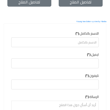
تفاصيل المنتج
تفاصيل المنتج
FaLang translation system by Faboba
الاسم بالكامل:
(*)
ايميل:
(*)
تليفون:
(*)
الرسالة:
(*)